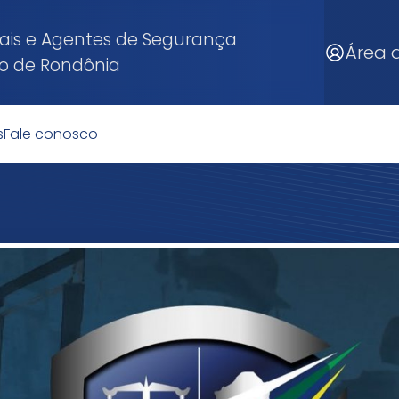
enais e Agentes de Segurança
Área d
do de Rondônia
s
Fale conosco