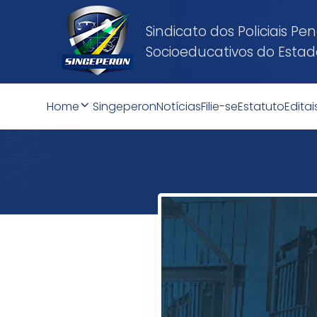
Sindicato dos Policiais P
Socioeducativos do Esta
Home
Singeperon
Notícias
Filie-se
Estatuto
Editai