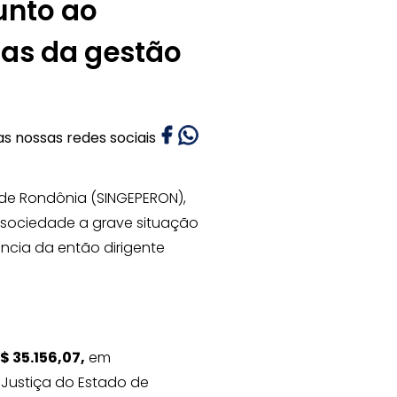
unto ao
das da gestão
as nossas redes sociais
 de Rondônia (SINGEPERON),
à sociedade a grave situação
ência da então dirigente
$ 35.156,07,
em
e Justiça do Estado de