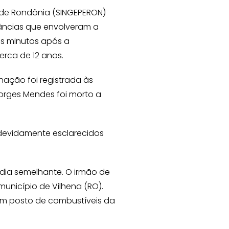
 de Rondônia (SINGEPERON)
tâncias que envolveram a
cos minutos após a
rca de 12 anos.
nação foi registrada às
Borges Mendes foi morto a
devidamente esclarecidos
dia semelhante. O irmão de
município de Vilhena (RO).
 um posto de combustíveis da