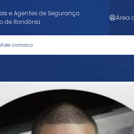
enais e Agentes de Segurança
Área d
do de Rondônia
s
Fale conosco