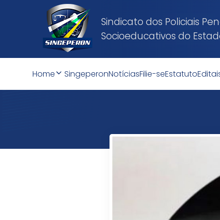
Sindicato dos Policiais P
Socioeducativos do Esta
Home
Singeperon
Notícias
Filie-se
Estatuto
Editai