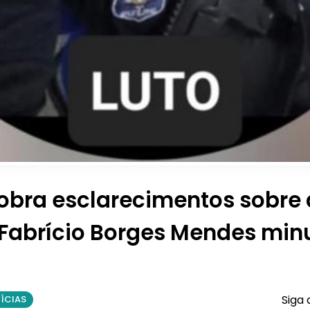
bra esclarecimentos sobre 
l Fabrício Borges Mendes min
Siga 
ÍCIAS