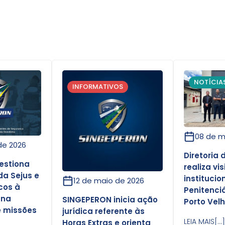
NOTÍCIA
INFORMATIVOS
08 de m
de 2026
Diretoria
estiona
realiza vis
da Sejus e
institucio
12 de maio de 2026
scos à
Penitenciá
 na
SINGEPERON inicia ação
Porto Vel
e missões
jurídica referente às
LEIA MAIS[...
Horas Extras e orienta