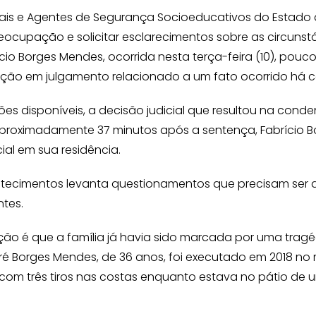
enais e Agentes de Segurança Socioeducativos do Estado
eocupação e solicitar esclarecimentos sobre as circuns
ício Borges Mendes, ocorrida nesta terça-feira (10), pou
ão em julgamento relacionado a um fato ocorrido há ce
s disponíveis, a decisão judicial que resultou na conde
, aproximadamente 37 minutos após a sentença, Fabrício 
ial em sua residência.
ntecimentos levanta questionamentos que precisam ser 
tes.
ão é que a família já havia sido marcada por uma tragé
ndré Borges Mendes, de 36 anos, foi executado em 2018 no 
 com três tiros nas costas enquanto estava no pátio de