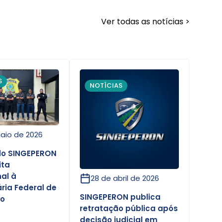
Ver todas as notícias >
S
NOTÍCIAS
aio de 2026
 do SINGEPERON
ita
nal à
28 de abril de 2026
ria Federal de
SINGEPERON publica
ho
retratação pública após
]
decisão judicial em